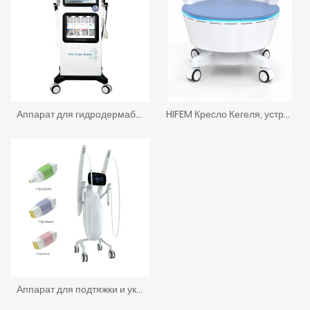
Аппарат для гидродермабразии Алиса Пузырь Вода 7 в 1
HIFEM Кресло Кегеля, устройство для укрепления мышц тазового дна
Аппарат для подтяжки и укрепления кожи лица Ультраформер МПТ Волонемер РЧ