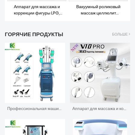
О НАС
Аппарат для массажа и
Вакуумный роликовый
коррекции фигуры LPG,
массаж целлюлит
косметический и
эндермология сжиженный газ
скульптурный, Velashape
машина
ГОРЯЧИЕ ПРОДУКТЫ
БОЛЬШЕ >
Профессиональная машина для замораживания жира Крио Липо Тело Скульптурирование
Аппарат для массажа и коррекции фигуры LPG, косметический и скульптурный, Velashape