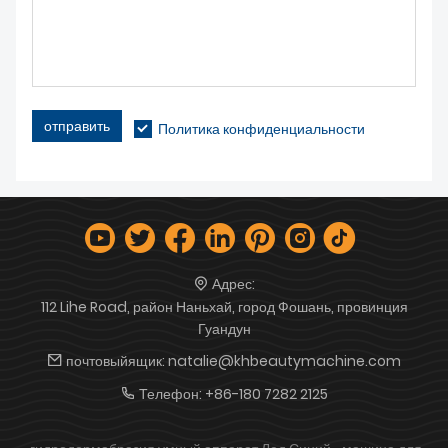
отправить
Политика конфиденциальности
Адрес:
112 Lihe Road, район Наньхай, город Фошань, провинция
Гуандун
почтовыйящик:
natalie@khbeautymachine.com
Телефон:
+86-180 7282 2125