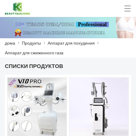
العربية
Deutsch
English
Español
F
дома
>
Продукты
>
Аппарат для похудения
>
Аппарат для сжиженного газа
ДОМА
СПИСКИ ПРОДУКТОВ
ПРОДУКТЫ
НОВОСТИ
СЛУЧАЙ
ЗАВОД
СВЯЖИТЕСЬ С НАМИ