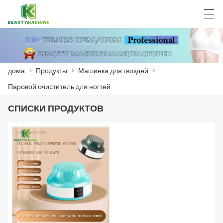
العربية
Deutsch
English
Español
F
дома
>
Продукты
>
Машинка для гвоздей
>
Паровой очиститель для ногтей
ДОМА
СПИСКИ ПРОДУКТОВ
ПРОДУКТЫ
НОВОСТИ
СЛУЧАЙ
ЗАВОД
СВЯЖИТЕСЬ С НАМИ