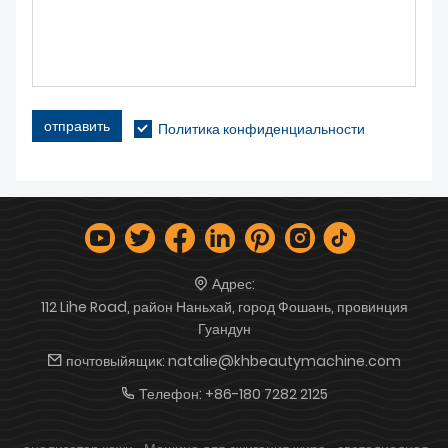
отправить
Политика конфиденциальности
Адрес:
112 Lihe Road, район Наньхай, город Фошань, провинция
Гуандун
почтовыйящик:
natalie@khbeautymachine.com
Телефон:
+86-180 7282 2125