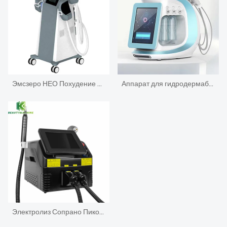
Эмсзеро НЕО Похудение Тело 4 Ручка Эмслим Эмскульпт РФ Машина
Аппарат для гидродермабразии с кислородной струей H2O2 8 в 1
Электролиз Сопрано Пикосекундный импульсный лазер Оборудование