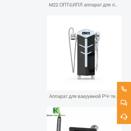
M22 ОПТ&ИПЛ аппарат для лазерной эпиляции и омоложения кожи
Аппарат для вакуумной РЧ-терапии целлюлита внутренней поверхности бедер