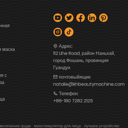
нная
Адрес:
я маска
112 Lihe Road, район Наньхай,
город Фошань, провинция
Гуандун
я с
почтовыйящик:
за
natalie@khbeautymachine.com
Телефон:
ца
+86-180 7282 2125
величение груди
миостимулятор для лица
лучшее устройство