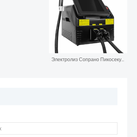
Электролиз Сопрано Пикосекундный импульсный лазер Оборудование