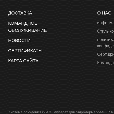
ДОСТАВКА
О НАС
КОМАНДНОЕ
информа
ОБСЛУЖИВАНИЕ
Стиль к
политик
НОВОСТИ
конфиде
СЕРТИФИКАТЫ
Сертифи
КАРТА САЙТА
Командн
система похудения ким 8
Аппарат для гидродермабразии 7 в 