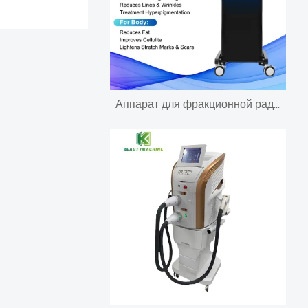
Аппарат для фракционной радиочастотной микроигольчатой ​​терапии Морфей8