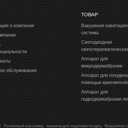
ТОВАР
ция о компании
Вакуумная кавитацио
система
омпании
Светодиодная
а
светотерапевтическа
нциальности
Аппарат для
каты
микродермабразии
ое обслуживание
Аппарат для похудени
помощью криолиполи
Аппарат для
гидродермабразии ли
1
Роликовый массажер
машина для подтяжки ягодиц
Вакуумное у