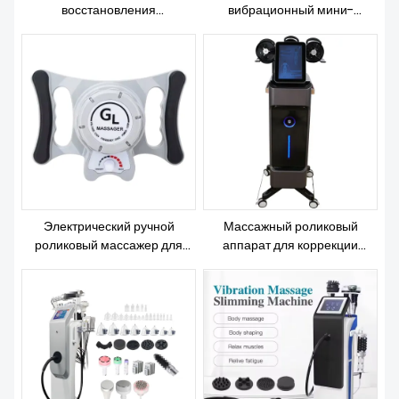
О НАС
восстановления
вибрационный мини-
лимфатической системы
массажер для мышц,
тела.
формирователь валиков
Электрический ручной
Массажный роликовый
роликовый массажер для
аппарат для коррекции
тела и бедер G5 для борьбы с
фигуры и удаления
целлюлитом
целлюлита и жира.