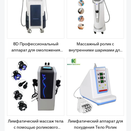
8D Профессиональный
Массажный ролик с
аппарат для омоложения
внутренними шариками для
кожи, профессиональный
коррекции контуров тела и
ролик для коррекции фигуры
борьбы с целлюлитом
и контурирования тела.
Лимфатический массаж тела
Лимфатический аппарат для
с помощью роликового
похудения Тело Ролик