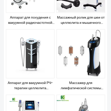
Аппарат для похудения с
Массажный ролик для шеи от
вакуумной радиочастотной
целлюлита и мышечного
кавитацией 80k (эндосфера)
напряжения
Аппарат для вакуумной РЧ-
Массажер для
терапии целлюлита
лимфатической системы
внутренней поверхности
Назад Бочка
бедер