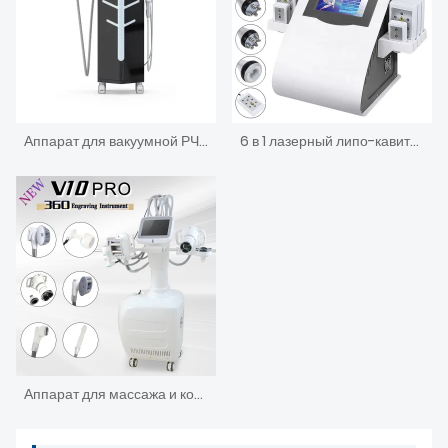
Аппарат для вакуумной РЧ-терапии целлюлита внутренней поверхности бедер
6 в 1 лазерный липо-кавитационный аппарат для похудения
Аппарат для массажа и коррекции фигуры LPG, косметический и скульптурный, Velashape