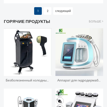
массажера, роликовый
массаж шеи.
1
2
следующий
ГОРЯЧИЕ ПРОДУКТЫ
БОЛЬШЕ >
Безболезненный холодный лазер 808 нм лазерное устройство для удаления волос
Аппарат для гидродермабразии с кислородной струей H2O2 8 в 1