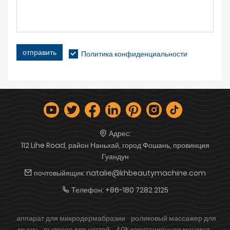
отправить
Политика конфиденциальности
Адрес:
112 Lihe Road, район Наньхай, город Фошань, провинция
Гуандун
почтовыйящик:
natalie@khbeautymachine.com
Телефон:
+86-180 7282 2125
аппарат для микродермабразии
роликовый массажер для
мышц
пылесос для ногтей
40k кавитационная машина