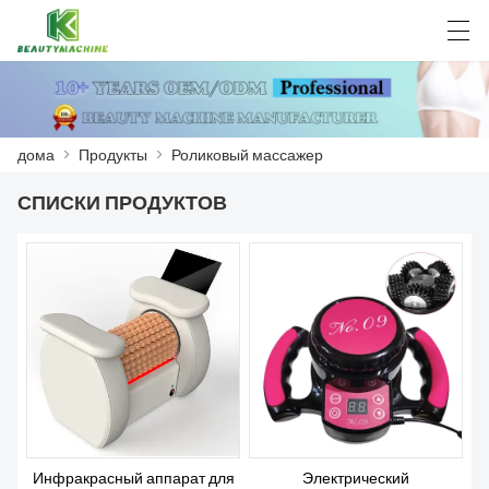
العربية
Deutsch
English
Español
F
дома
>
Продукты
>
Роликовый массажер
СПИСКИ ПРОДУКТОВ
ДОМА
ПРОДУКТЫ
НОВОСТИ
СЛУЧАЙ
ЗАВОД
СВЯЖИТЕСЬ С НАМИ
Инфракрасный аппарат для
Электрический