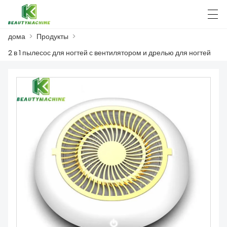
дома
>
Продукты
>
العربية
Deutsch
English
Español
F
2 в 1 пылесос для ногтей с вентилятором и дрелью для ногтей
ДОМА
ПРОДУКТЫ
НОВОСТИ
СЛУЧАЙ
ЗАВОД
СВЯЖИТЕСЬ С НАМИ