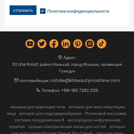
отправить
Политика конфиденциальности
Адрес:
112 Lihe Road, район Наньхай, город Фошань, провинция
Гуандун
почтовыйящик:
natalie@khbeautymachine.com
Телефон:
+86-180 7282 2125
машина для кавитации тела
аппарат для миостимуляции
лица
аппарат для гидродермабразии
Роликовый массажер
система похудения ким 8
кислородная инфузионная
терапия
лучшая электрическая пилка для ногтей
аппарат
для гидродермабразии Умный Лед Синий
светодиодная