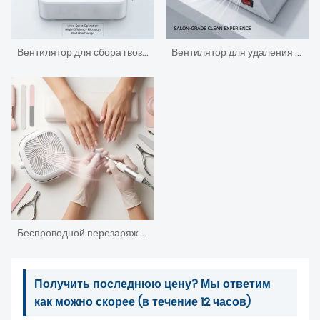
Вентилятор для сбора гвоздевой пыли, пылесос для сбора гвоздей, вакуумный насос
Вентилятор для удаления ногтей, пылесос для маникюрного салона.
Беспроводной перезаряжаемый акриловый пылесборник со встроенным бесшумным механизмом для сбора пыли с ногтей.
Получить последнюю цену? Мы ответим
как можно скорее (в течение 12 часов)